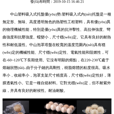
發(fā)布時間：
2019-10-15 16:46:21
中山塑料吸入式托盤優(yōu)勢:塑料吸入式內(nèi)托盤是一種
無定形、無味、高度透明無色的熱塑性工程塑料，具有優(yōu)異
的物理機械性能，特別是優(yōu)異的抗沖擊性、高拉伸強度、彎
曲強度和抗壓強度。蠕變小，尺寸穩(wěn)定。它具有良好的耐熱
性和耐低溫性。中山泡罩塔盤在較寬的溫度范圍內(nèi)具有穩
(wěn)定的機械性能、尺寸穩(wěn)定性、電氣性能和阻燃性，可
在-60~120℃下長期使用。它沒有明顯的熔點，在220-230℃處于
熔融狀態(tài)..由于分子鏈的高剛性，樹脂熔體的粘度很高。吸水
率小，收縮率小，泡罩支架尺寸精度高，尺寸穩(wěn)定性好，薄
膜透氣性小。它是一種自熄材料。它對光穩(wěn)定，但不耐紫外
線，并具有良好的耐候性。耐油耐酸。