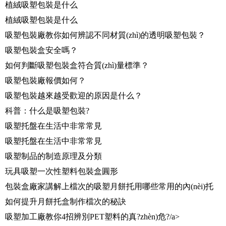
植絨吸塑包裝是什么
植絨吸塑包裝是什么
吸塑包裝廠教你如何辨認不同材質(zhì)的透明吸塑包裝？
吸塑包裝盒安全嗎？
如何判斷吸塑包裝盒符合質(zhì)量標準？
吸塑包裝廠報價如何？
吸塑包裝越來越受歡迎的原因是什么？
科普：什么是吸塑包裝?
吸塑托盤在生活中非常常見
吸塑托盤在生活中非常常見
吸塑制品的制造原理及分類
玩具吸塑一次性塑料包裝盒圓形
包裝盒廠家講解上檔次的吸塑月餅托用哪些常用的內(nèi)托
如何提升月餅托盒制作檔次的秘訣
吸塑加工廠教你4招辨別PET塑料的真?zhèn)危?/a>