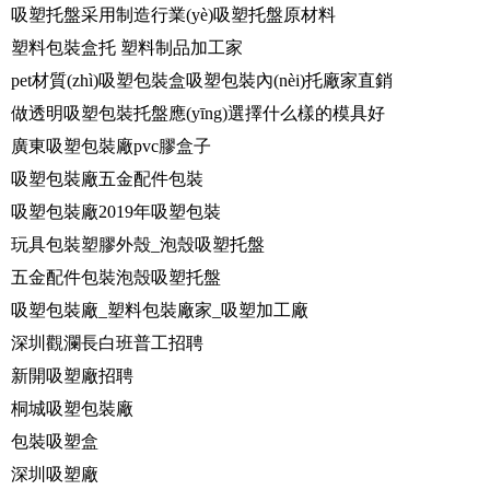
吸塑托盤采用制造行業(yè)吸塑托盤原材料
塑料包裝盒托 塑料制品加工家
pet材質(zhì)吸塑包裝盒吸塑包裝內(nèi)托廠家直銷
做透明吸塑包裝托盤應(yīng)選擇什么樣的模具好
廣東吸塑包裝廠pvc膠盒子
吸塑包裝廠五金配件包裝
吸塑包裝廠2019年吸塑包裝
玩具包裝塑膠外殼_泡殼吸塑托盤
五金配件包裝泡殼吸塑托盤
吸塑包裝廠_塑料包裝廠家_吸塑加工廠
深圳觀瀾長白班普工招聘
新開吸塑廠招聘
桐城吸塑包裝廠
包裝吸塑盒
深圳吸塑廠