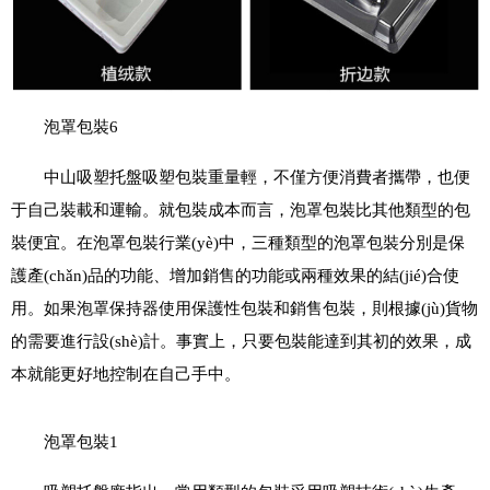
泡罩包裝6
中山吸塑托盤吸塑包裝重量輕，不僅方便消費者攜帶，也便
于自己裝載和運輸。就包裝成本而言，泡罩包裝比其他類型的包
裝便宜。在泡罩包裝行業(yè)中，三種類型的泡罩包裝分別是保
護產(chǎn)品的功能、增加銷售的功能或兩種效果的結(jié)合使
用。如果泡罩保持器使用保護性包裝和銷售包裝，則根據(jù)貨物
的需要進行設(shè)計。事實上，只要包裝能達到其初的效果，成
本就能更好地控制在自己手中。
泡罩包裝1