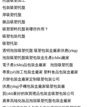
托盤吸塑加工
包裝吸塑托盤
厚吸塑托盤
藥品吸塑托盤
吸塑塑料托盤有哪些作用？
吸塑包裝托盤
吸塑托架
透明泡殼吸塑托盤 吸塑包裝盒廠家供應(yīng)
泡殼吸塑托盤吸塑包裝盒生產(chǎn)廠家
電子產(chǎn)品包裝盒廠家 泡殼吸塑托盤
專業(yè)加工包裝盒廠家 塑料食品包裝盒廠家
月餅包裝盒廠家定制吸塑包裝公司
供應(yīng)手機包裝盒廠家吸塑包裝廠
質(zhì)量好的珠寶禮品包裝盒吸塑包裝公司
廣東高端化妝品泡殼吸塑托盤包裝盒廠家