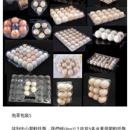
泡罩包裝5
談到中山塑料托盤，我們經(jīng)?？吹皆S多水果用塑料托盤